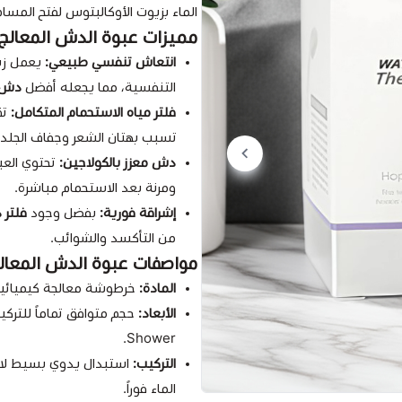
الماء بزيوت الأوكالبتوس لفتح المس
مميزات عبوة الدش المعالج
انتعاش تنفسي طبيعي:
يعمل زي
التنفسية، مما يجعله أفضل
دش م
فلتر مياه الاستحمام المتكامل:
تق
تسبب بهتان الشعر وجفاف الجلد.
دش معزز بالكولاجين:
تحتوي العب
ومرنة بعد الاستحمام مباشرة.
إشراقة فورية:
بفضل وجود
فلتر 
من التأكسد والشوائب.
مواصفات عبوة الدش المعال
المادة:
خرطوشة معالجة كيميائية
الأبعاد:
Shower.
التركيب:
الماء فوراً.