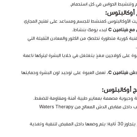
ام وتنشيط الحواس في كل استحمام.
 أوكالبتوس:
ت الأوكالبتوس كمنشط للجسم ومساعد على تفتيح المجاري
ع فيتامين C
لبدء يومك بنشاط.
نية كورية متطورة تخلصكِ من الكلور والمعادن الثقيلة التي
وة على كولاجين مغذٍ يتغلغل في خلايا البشرة ليتركها ناعمة
دش فيتامين C
، تعمل العبوة على توحيد لون البشرة وحمايتها
ج أوكالبتوس:
 وحيوية مصممة بمعايير طبية آمنة ومقاومة للضغط.
حجم متوافق تماماً للتركيب داخل مقابض الدش المعالج من Waters Therapy
استبدال يدوي بسيط لا يتجاوز 30 ثانية؛ يتم وضعها داخل المقبض لتنقية وتغذية