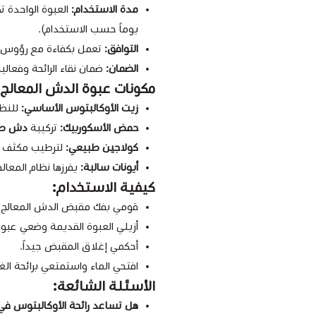
مدة الاستخدام:
العبوة الواحدة ت
يوماً حسب الاستخدام).
التوافق:
تعمل بكفاءة مع رؤوس ال
الضمان:
ضمان نقاء الرائحة وفعالي
مكونات عبوة الدش المعالج
زيت الأوكالبتوس الأساسي:
للنظا
حمض الأسكوربيك:
تركيبة
دش صحي
كولاجين طبيعي:
لترطيب مكثف لل
أيونات سالبة:
يفرزها نظام المعالج
كيفية الاستخدام:
قومي بفك مقبض الدش المعالج ا
أزيلي العبوة القديمة وضعي عبوة
أحكمي إغلاق المقبض جيداً.
افتحي الماء واستمتعي برائحة الغا
الأسئلة الشائعة:
هل تساعد رائحة الأوكالبتوس في 