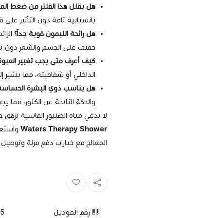
هل يقلل هذا الفلتر من ضغط المي
بانسيابية تامة دون التأثير على ق
هل رائحة الليمون قوية جداً؟
الرائ
خفيف على الجسم والشعر دون ته
كيف أعرف متى يجب تغيير العبوة
الداخلي أو شفافيته، مما يشير إل
هل يناسب ذوي البشرة الحساسة
والحكة الناتجة عن الكلور، مما يج
لا تدعي مياه الصنبور القاسية ترهق ج
Waters Therapy Shower
واستعي
المعالج مع خيارات دفع مرنة وتوصيل
رقم الموديل
5