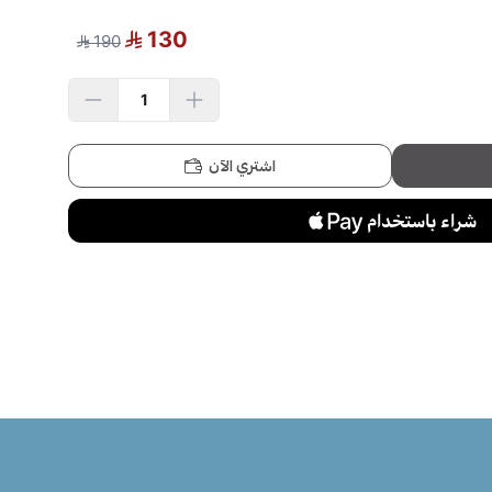
اسحب و افلت الملف هنا
130
190
استعراض
اشتري الآن