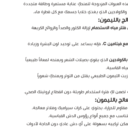
هذه العبوات المزدوجة لتمنحكِ عناية مستمرة وطاقة متجددة
ج بالليمون:
فلتر مياه الاستحمام
لإزالة الكلور والصدأ والروائح الكريهة
 فيتامين C
، فإنه يساعد على توحيد لون البشرة وزيادة
الكولاجين
الذي يقوي بصيلات الشعر ويمنحه لمعاناً طبيعياً
اه القاسية.
يت الليمون الطبيعي يقلل من التوتر ويمنحكِ شعوراً
 تضمن لكِ فترة استخدام طويلة دون انقطاع لروتينك الصحي.
لج بالليمون:
قاوم للحرارة، يحتوي على كرات سيراميك وفلاتر معالجة.
ناسب مع جميع أنواع رؤوس الدش القياسية.
كن تركيبه بسهولة على أي دش عادي دون الحاجة لأدوات