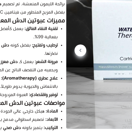
برائحة الليمون المنعشة. تم تصميم 
بفضل المزيج المتطور من فيتامين C والكولاجين الذي يغذي خلايا جسمك مع كل قطرة ماء.
مميزات عبوتين الدش المعال
تقنية النقاء الفائق:
يعمل كأفضل
بفعالية 99%.
ترطيب وتفتيح:
بفضل كونه
دش مع
نضارتها.
مرونة الشعر:
يعمل كـ
دش معزز ب
ويحميه من التقصف الناتج عن المي
علاج عطري (Aromatherapy):
ز
بالانتعاش والحيوية يدوم طويلاً.
توفير واقتصادي:
العبوة المزدوجة
مواصفات عبوتين الدش المعا
المادة:
هيكل خارجي عالي الجودة م
الأبعاد:
تصميم اسطواني مدمج يت
التركيب:
يتميز بكونه
دش صحي
يم