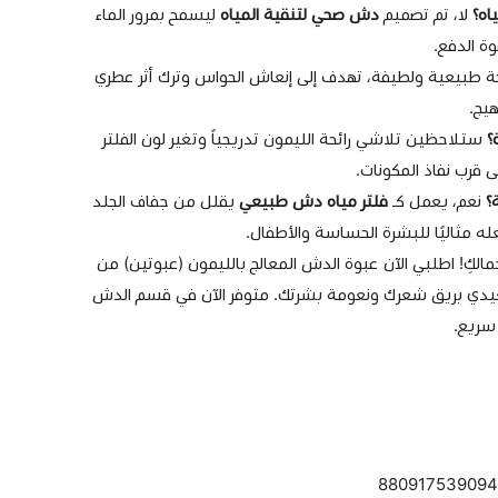
اه؟
لا، تم تصميم
دش صحي لتنقية المياه
ليسمح بمرور الماء
وة الدفع.
حة طبيعية ولطيفة، تهدف إلى إنعاش الحواس وترك أثر عطري
يج.
؟
ستلاحظين تلاشي رائحة الليمون تدريجياً وتغير لون الفلتر
ى قرب نفاذ المكونات.
؟
نعم، يعمل كـ
فلتر مياه دش طبيعي
يقلل من جفاف الجلد
عله مثاليًا للبشرة الحساسة والأطفال.
مالكِ! اطلبي الآن عبوة الدش المعالج بالليمون (عبوتين) من
دي بريق شعرك ونعومة بشرتك. متوفر الآن في قسم الدش
 سريع.
880917539094