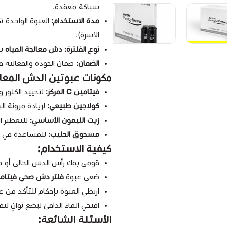
سباكة معقدة.
مدة الاستخدام:
الأسرة).
نوع الفلترة:
دش معالجة المياه
بن
الضمان:
ضمان الجودة والفعالية في
مكونات عبوتين الدش المعال
فيتامين C المركز:
لتحييد الكلور و
كولاجين طبيعي:
لزيادة مرونة ال
زيت الليمون الأساسي:
للتعطير ا
مسحوق الحليب:
للمساعدة في ت
كيفية الاستخدام:
قومي بفك رأس الدش الحالي أو خر
ضعي عبوة
فلتر دش صحي فيتامي
اربطي العبوة بإحكام للتأكد من
افتحي الماء الدافئ لبضع ثوانٍ ل
الأسئلة الشائعة: